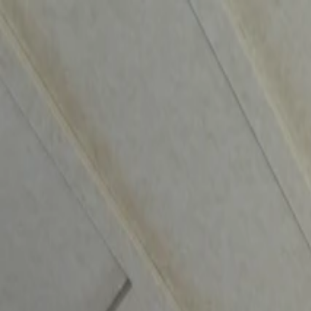
Home
Empresa
Sostenibilidad
Productos
Proyectos
Blog
Contacto
ES