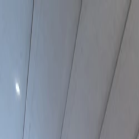
Home
Empresa
Sostenibilidad
Productos
Proyectos
Blog
Contacto
ES