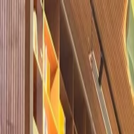
Home
Empresa
Sostenibilidad
Productos
Proyectos
Blog
Contacto
ES