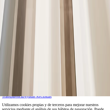
C/ Comuna di Carrara,
10 03660 Novelda (Alicante), Spain
T. (+34) 965 609 046
Facebook
Instagram
Linkedin
Youtube
Aviso legal
Política de privacidad
Política de cookies
Configurar cookies
Política de calidad
Política de cadena de custodia
Transparencia
Ayudas Recibidas
Utilizamos cookies propias y de terceros para mejorar nuestros
servicios mediante el análisis de sus hábitos de navegación. Puede