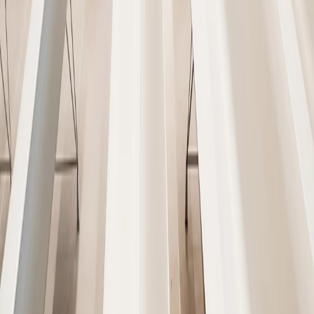
Oficinas Spin Master
Madrid
/
2022
Ideawood, Ideagarden, Ideacustic, Ideaflow
Tanatorio Ripoll
Ripoll (España)
/
2021
Ideawood
Hotel Morlans
Palma de Mallorca (España)
/
2021
Ideawood
Tanatorio Sancho de Ávila
Barcelona (Spain)
/
2020
Ideawood
Pol. Industrial “Santa Fe”