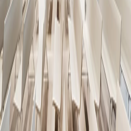
Auditorio y Teatro Adeje
Tenerife (Spain)
/
2025
Ideacustic, Ideawood
Showroom José Martínez Medina
Madrid (Spain)​
/
2024
Ideawood, Ideaflow
Mutual Park
Capetown (South Africa)
/
2024
Ideawood
Residencia Great oaks
Cape Town (South Africa)
/
2024
Ideawood
Camp Nou FCB, Sala de Reuniones