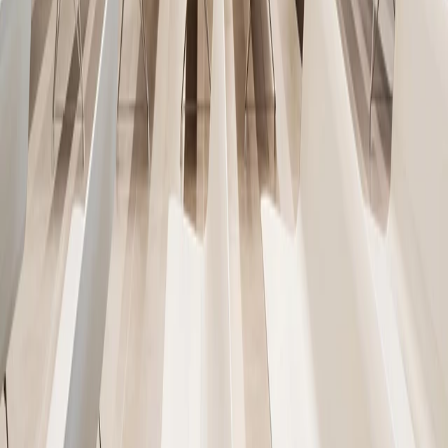
Barcelona (Spain)
/
2024
Ideawood
Oficinas Grupo Romeu
Puerto de Valencia
/
2023
Ideawood
Iglesia San Juan de Ávila
Jerez de la Frontera
/
2023
Ideawood
Auditorio Caixa Callosa, Edificio Social y Cultural
Callosa d´en Sarrià, Alicante (España)
/
2023
Ideawood, Ideacustic
Edificio Público
Johanesburg Sudáfrica
/
2023
Ideawood