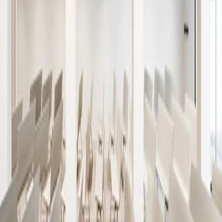
Proyectos
Explora nuestra selección de proyectos realizados alrededor del
mundo.
Filtra por producto:
Todos
Ideacustic
Ideafabric
Ideaflow
Ideagarden
Ideaperfo
Ideasilence
Cell
Ideawood
Ideazone
Productos aplicados:
Todas
Auditorios
Cocinas
Edificios públicos
Espacios
de trabajo
Espacios educativos
Hoteles
Otros
Restaurantes
Tanatorios
Auditorio Almussafes
Almussafes ( Valencia)
/
2025
Ideawood