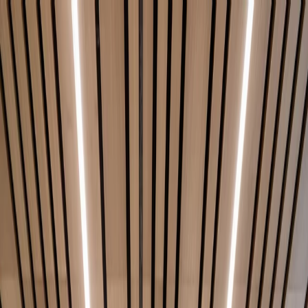
Home
Empresa
Sostenibilidad
Productos
Proyectos
Blog
Contacto
ES