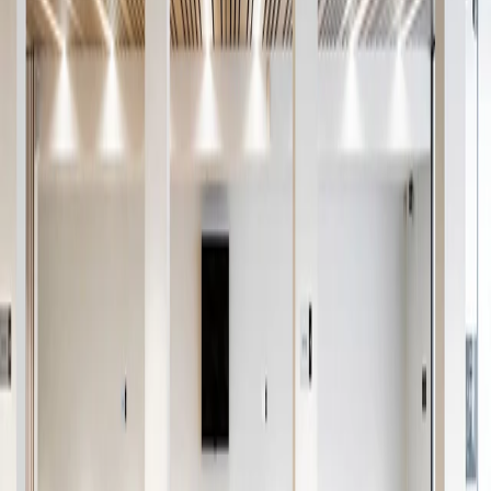
AR
DE