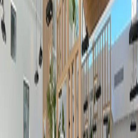
AR
DE