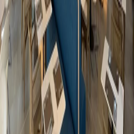
funcional.
La intervención en la Iglesia San Juan de Ávila demuestra cómo la
acústica aplicada puede mejorar de forma significativa la experiencia
en espacios religiosos, facilitando una comunicación más clara y un
ambiente sonoro más equilibrado. La reducción de la reverberación
contribuye a una mayor comprensión de los mensajes y a una mejor
vivencia de los actos litúrgicos.
Este proyecto refuerza la experiencia de Ideatec en el tratamiento
acústico de espacios de uso cultural y religioso, donde la precisión
técnica debe convivir con el respeto absoluto por el valor
patrimonial y la identidad arquitectónica del edificio.
Productos aplicados:
Idealux FL
Ver producto
Proyectos relacionados
Ver todos los proyectos