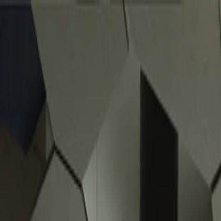
Home
Entreprise
Développement durable
Produits
Projects
Blog
Contact
FR