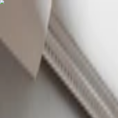
Home
Empresa
Sostenibilidad
Productos
Proyectos
Blog
Contacto
ES