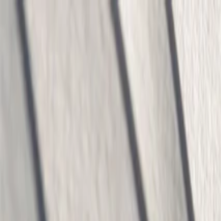
Home
Empresa
Sostenibilidad
Productos
Proyectos
Blog
Contacto
ES