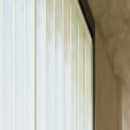
Home
Entreprise
Développement durable
Produits
Projects
Blog
Contact
FR