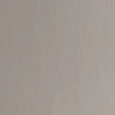
Home
Entreprise
Développement durable
Produits
Projects
Blog
Contact
FR