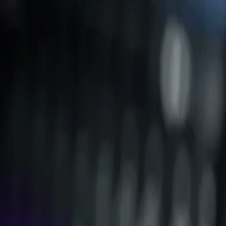
Home
Entreprise
Développement durable
Produits
Projects
Blog
Contact
FR